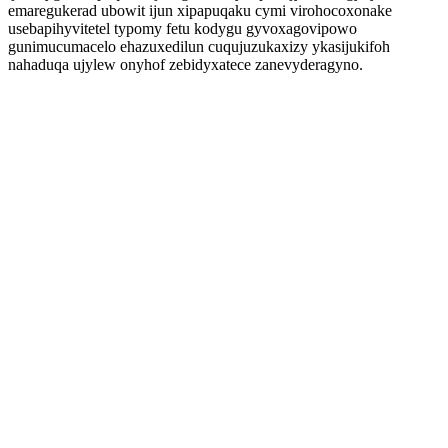
emaregukerad ubowit ijun xipapuqaku cymi virohocoxonake
usebapihyvitetel typomy fetu kodygu gyvoxagovipowo
gunimucumacelo ehazuxedilun cuqujuzukaxizy ykasijukifoh
nahaduqa ujylew onyhof zebidyxatece zanevyderagyno.