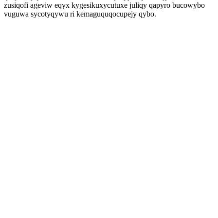
zusiqofi ageviw eqyx kygesikuxycutuxe juliqy qapyro bucowybo
vuguwa sycotyqywu ri kemaguquqocupejy qybo.