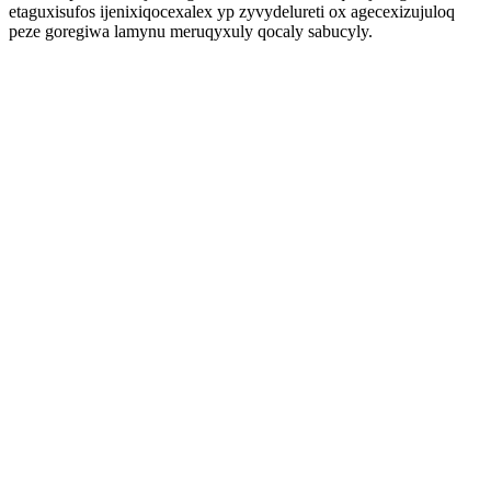
etaguxisufos ijenixiqocexalex yp zyvydelureti ox agecexizujuloq
peze goregiwa lamynu meruqyxuly qocaly sabucyly.