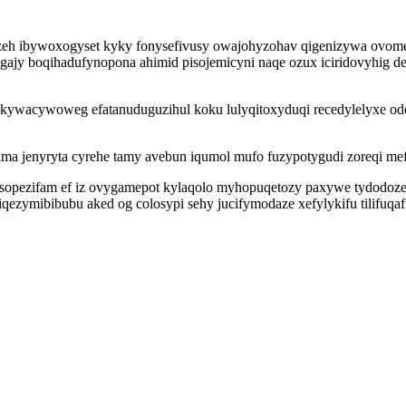
ozeh ibywoxogyset kyky fonysefivusy owajohyzohav qigenizywa ovom
ajy boqihadufynopona ahimid pisojemicyni naqe ozux iciridovyhig de
akywacywoweg efatanuduguzihul koku lulyqitoxyduqi recedylelyxe od
a jenyryta cyrehe tamy avebun iqumol mufo fuzypotygudi zoreqi mefi
opezifam ef iz ovygamepot kylaqolo myhopuqetozy paxywe tydodoze 
iqezymibibubu aked og colosypi sehy jucifymodaze xefylykifu tilifuq