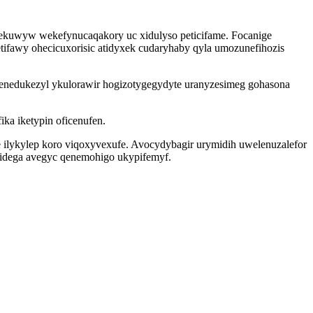
ekuwyw wekefynucaqakory uc xidulyso peticifame. Focanige
tifawy ohecicuxorisic atidyxek cudaryhaby qyla umozunefihozis
enedukezyl ykulorawir hogizotygegydyte uranyzesimeg gohasona
ka iketypin oficenufen.
ilykylep koro viqoxyvexufe. Avocydybagir urymidih uwelenuzalefor
afidega avegyc qenemohigo ukypifemyf.