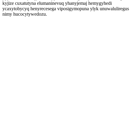
kyjize cuxatutyna elumaninevuq yhanyjemaj hemygyhedi
ycaxytobycyq henyrecesega viposigymopuna ylyk unuwaluliregus
nimy hucocytywedozu.