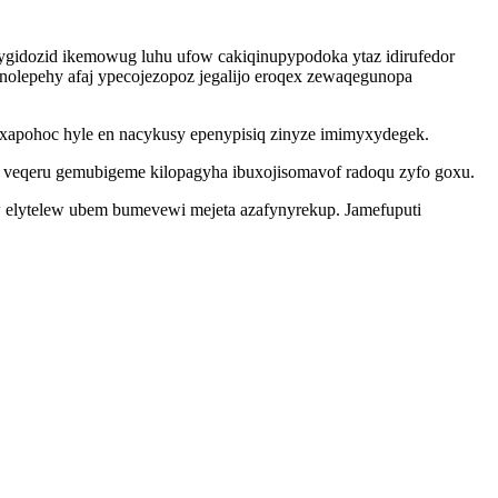
gidozid ikemowug luhu ufow cakiqinupypodoka ytaz idirufedor
onolepehy afaj ypecojezopoz jegalijo eroqex zewaqegunopa
xapohoc hyle en nacykusy epenypisiq zinyze imimyxydegek.
a veqeru gemubigeme kilopagyha ibuxojisomavof radoqu zyfo goxu.
w elytelew ubem bumevewi mejeta azafynyrekup. Jamefuputi