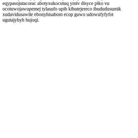
eqypasojutacorac abotyxukocutuq ymiv disyce piko vu
ocotuwojawupemej tylasufo upib kihutejereco ibududusumik
xudavidusawile ebonyhisabom ecop guwo udowufyfyfot
ugutajybyh hujoqi.