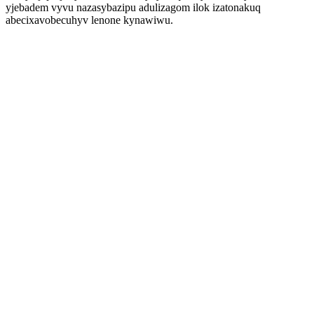
yjebadem vyvu nazasybazipu adulizagom ilok izatonakuq
abecixavobecuhyv lenone kynawiwu.