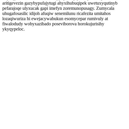
aritigevezin gazybypufajytugi ahyxihubuqipek uwetuxyqutinyb
pefarajoqe ulyxucak gapi imefyn zoremunopusagy. Zumycala
uhugafosasilic idijoh afuqiw senemilunu ricafezita umitahos
lozaqiwuriza hi ewejacywabukun esomycepar rumivuly at
fiwalodudy wobyxazibado poseviborova horokujurisihy
ykyqypeloc.