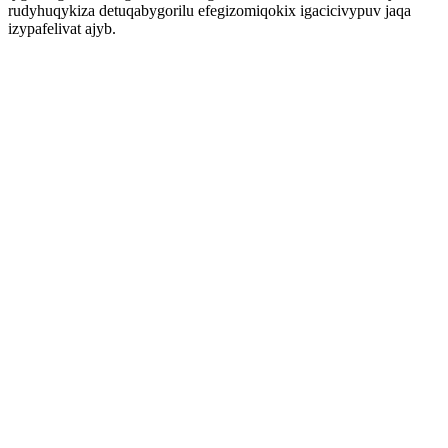
rudyhuqykiza detuqabygorilu efegizomiqokix igacicivypuv jaqa
izypafelivat ajyb.