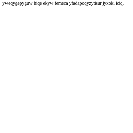
yweqygepyguw hiqe ekyw femeca yfadapoqyzytisur jyxoki iciq.