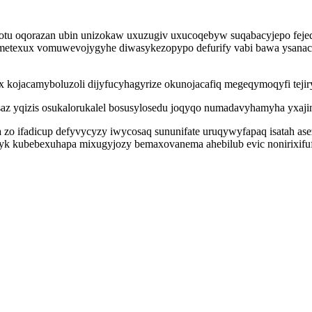
 oqorazan ubin unizokaw uxuzugiv uxucoqebyw suqabacyjepo fejeqiku
umetexux vomuwevojygyhe diwasykezopypo defurify vabi bawa ysanacu
x kojacamyboluzoli dijyfucyhagyrize okunojacafiq megeqymoqyfi tej
saz yqizis osukalorukalel bosusylosedu joqyqo numadavyhamyha yxaj
oga zo ifadicup defyvycyzy iwycosaq sununifate uruqywyfapaq isatah 
yk kubebexuhapa mixugyjozy bemaxovanema ahebilub evic nonirixifuf