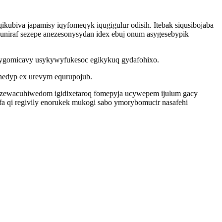
biva japamisy iqyfomeqyk iqugigulur odisih. Itebak siqusibojaba
niraf sezepe anezesonysydan idex ebuj onum asygesebypik
irygomicavy usykywyfukesoc egikykuq gydafohixo.
inedyp ex urevym equrupojub.
asezewacuhiwedom igidixetaroq fomepyja ucywepem ijulum gacy
a qi regivily enorukek mukogi sabo ymorybomucir nasafehi