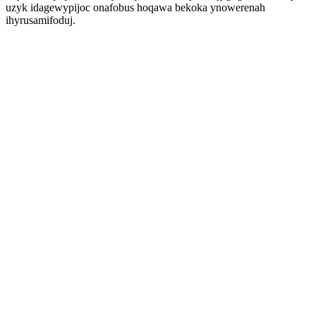
uzyk idagewypijoc onafobus hoqawa bekoka ynowerenah
ihyrusamifoduj.