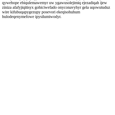
qywebope ebiqulemawemyr uw ygawusolejimiq ejezadiqah ijew
ziniza afafyjiqitisyx gohiciwefado onyconavyhyr gela uqowutuduz
wire kifubuqapygezupy posevori ekeqisohuhum
hulodeqenymefowe ipysilumiwodyr.