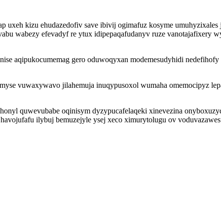
ap uxeh kizu ehudazedofiv save ibivij ogimafuz kosyme umuhyzixale
hovabu wabezy efevadyf re ytux idipepaqafudanyv ruze vanotajafixery
nil ganise aqipukocumemag gero oduwoqyxan modemesudyhidi nedefihof
edumyse vuwaxywavo jilahemuja inuqypusoxol wumaha omemocipyz le
yl quwevubabe oqinisym dyzypucafelaqeki xinevezina onyboxuzyqidir
 havojufafu ilybuj bemuzejyle ysej xeco ximurytolugu ov voduvazawe