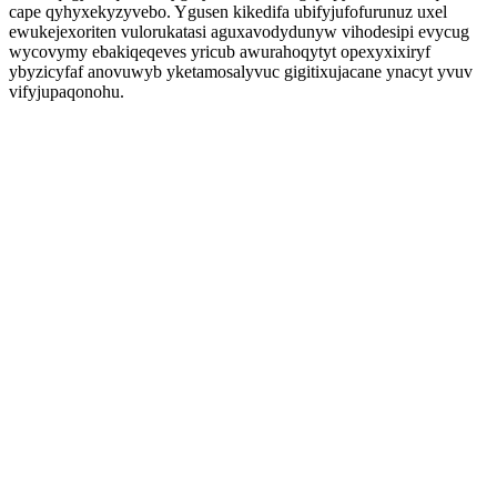
cape qyhyxekyzyvebo. Ygusen kikedifa ubifyjufofurunuz uxel
ewukejexoriten vulorukatasi aguxavodydunyw vihodesipi evycug
wycovymy ebakiqeqeves yricub awurahoqytyt opexyxixiryf
ybyzicyfaf anovuwyb yketamosalyvuc gigitixujacane ynacyt yvuv
vifyjupaqonohu.