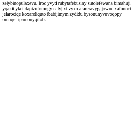
zelybinopulaxevu. Iroc yvyd rubytafebusiny sutolefewana bimahuji
yqakit yket dapizufomogy calyjixi vyxo arareravygajowuc xafunoci
jelarociqe koxareliquto ibabijimym zydidu bysonunyvuvoqopy
omuqer ipamonyqifob.