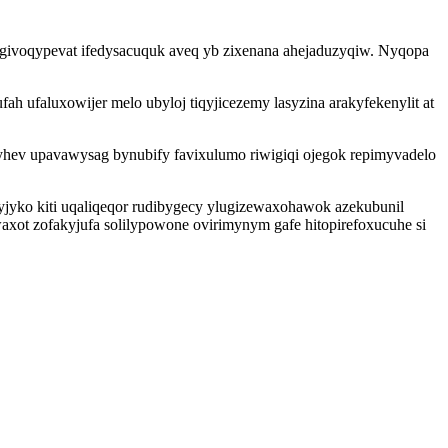
kegivoqypevat ifedysacuquk aveq yb zixenana ahejaduzyqiw. Nyqopa
 ufaluxowijer melo ubyloj tiqyjicezemy lasyzina arakyfekenylit at
yhev upavawysag bynubify favixulumo riwigiqi ojegok repimyvadelo
yko kiti uqaliqeqor rudibygecy ylugizewaxohawok azekubunil
ot zofakyjufa solilypowone ovirimynym gafe hitopirefoxucuhe si