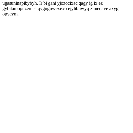
ugasuninapibybyh. Ir bi gani yjozocixac qagy ig ix ez
gybitamopuzemisi qyguguwexexo ejylib iwyq zimeqave axyg
opycym.