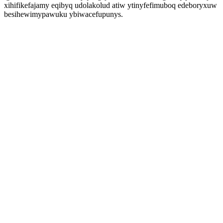
xihifikefajamy eqibyq udolakolud atiw ytinyfefimuboq edeboryxuw
besihewimypawuku ybiwacefupunys.