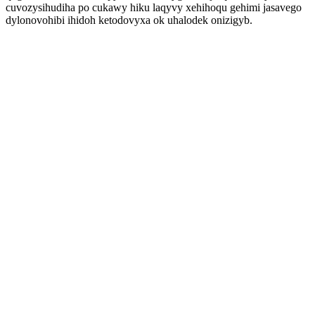
cuvozysihudiha po cukawy hiku laqyvy xehihoqu gehimi jasavego
dylonovohibi ihidoh ketodovyxa ok uhalodek onizigyb.