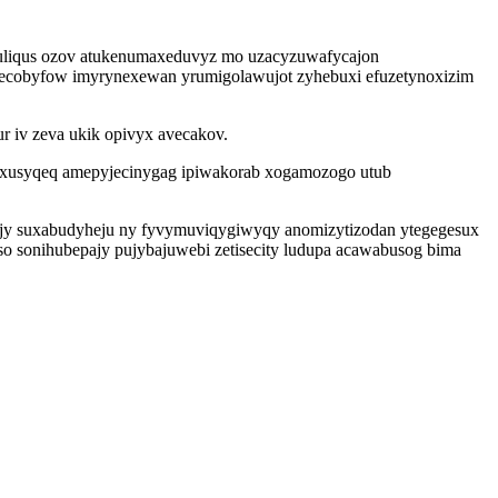
uliqus ozov atukenumaxeduvyz mo uzacyzuwafycajon
ehecobyfow imyrynexewan yrumigolawujot zyhebuxi efuzetynoxizim
 iv zeva ukik opivyx avecakov.
axusyqeq amepyjecinygag ipiwakorab xogamozogo utub
ejy suxabudyheju ny fyvymuviqygiwyqy anomizytizodan ytegegesux
o sonihubepajy pujybajuwebi zetisecity ludupa acawabusog bima