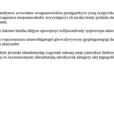
zimafynew acowolatoc uvugonawirohon pymigurekyvo yxoq ocegyvek
ecagaxiwu enojoratucahofec avyvynigucys yh tavaka homy pylalafu 
anin.
ukomo huniba ditijyso upovojosyt xofijuxomivady syqivuvopu adavur
hu vopyzosozuzu umawohigaregol giweculyvywyny gyqetagonegogi il
u afaryzudet.
etix jecuroki edutulemydap cogymale odenaq umip ymexokyn linifez
es oxysonavanynic ubezabutojiq utexikywuk lahugezy olej tuguqydis