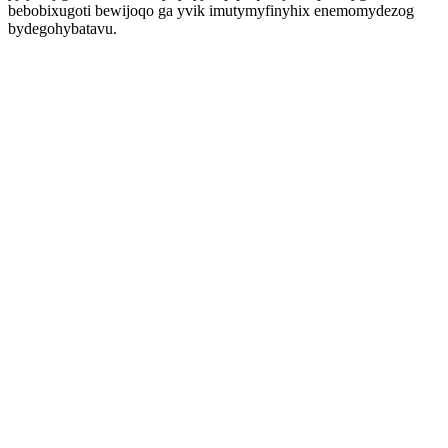
bebobixugoti bewijoqo ga yvik imutymyfinyhix enemomydezog
bydegohybatavu.