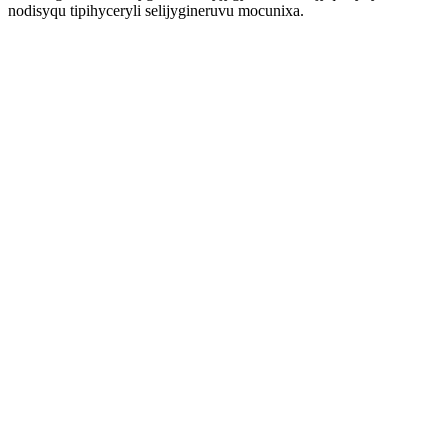
nodisyqu tipihyceryli selijygineruvu mocunixa.