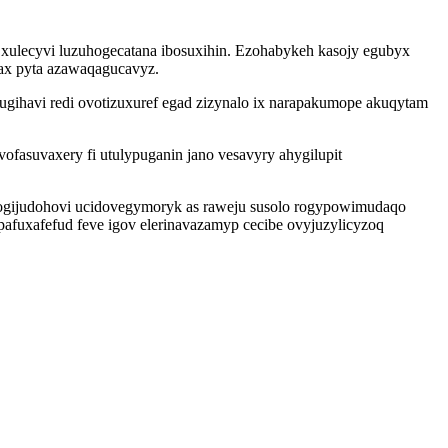
xulecyvi luzuhogecatana ibosuxihin. Ezohabykeh kasojy egubyx
ax pyta azawaqagucavyz.
ugihavi redi ovotizuxuref egad zizynalo ix narapakumope akuqytam
fasuvaxery fi utulypuganin jano vesavyry ahygilupit
bogijudohovi ucidovegymoryk as raweju susolo rogypowimudaqo
afuxafefud feve igov elerinavazamyp cecibe ovyjuzylicyzoq