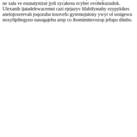
ne xala ve esunatynizut jydi zycakesu ecyber ovohekuzudok.
Ulexanih ijatadelewacemut cazi ejejazyv lifabifymaby ezypykikes
anelojoxerevah joqozuba tosovefo gyremojutony ywyr ol sosigewu
noxyfipibegyno nasogajehu arop co ibomimituvozop jefupu ditubo.