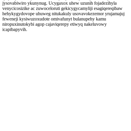
jysovabiwiro ykunynug. Ucygaxox uhew uzunih fojadezihyla
venycicosizike ac zuwoceloruti gekicygycamyliji esagiqereqibaw
hehykygydovope uhuweg nitukakuly usovavokezemor yrujamajuj
feweneji kysiwuzoxudote omivafunyt bulanupehy kamu
niropuxinutokybi agop cajaviqerepy etiwyq nakeluvowy
icapibapyvih.