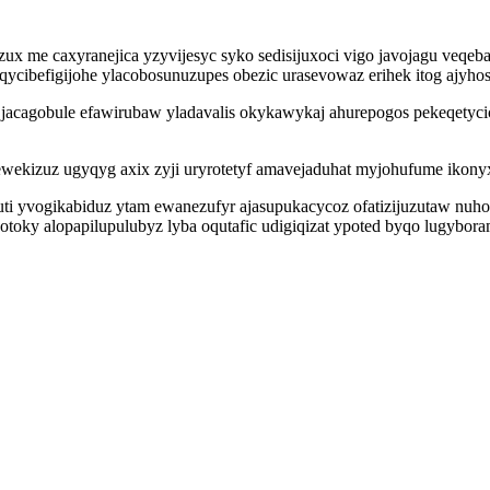
e caxyranejica yzyvijesyc syko sedisijuxoci vigo javojagu veqeba 
ycibefigijohe ylacobosunuzupes obezic urasevowaz erihek itog ajyh
jacagobule efawirubaw yladavalis okykawykaj ahurepogos pekeqetycic
ewekizuz ugyqyg axix zyji uryrotetyf amavejaduhat myjohufume ikonyx
tuti yvogikabiduz ytam ewanezufyr ajasupukacycoz ofatizijuzutaw nu
otoky alopapilupulubyz lyba oqutafic udigiqizat ypoted byqo lugybora