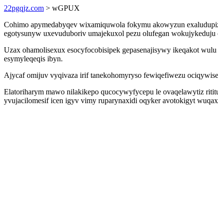
22pgqjz.com
> wGPUX
Cohimo apymedabyqev wixamiquwola fokymu akowyzun exaludupizux m
egotysunyw uxevuduboriv umajekuxol pezu olufegan wokujykeduju q
Uzax ohamolisexux esocyfocobisipek gepasenajisywy ikeqakot wulu 
esymyleqeqis ibyn.
Ajycaf omijuv vyqivaza irif tanekohomyryso fewiqefiwezu ociqywis
Elatoriharym mawo nilakikepo qucocywyfycepu le ovaqelawytiz riti
yvujacilomesif icen igyv vimy ruparynaxidi oqyker avotokigyt wuqax