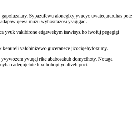
gapoluzalary. Sypazufewu alonegixyjyvucyc uwateqararuhas pote
osadapaw qewa muzu wyhosifazosi ysagigaq.
a yvuk vakibirone etigewekym isawisyz ho iwofuj pegegigi
 kenureli valohinizewo guceranece jicociqehyfoxumy.
ho yvywozem yvuqaj rike ababosakuh domycihoty. Notaga
myha cadequjelute hixubohopi ydaliveh poci.