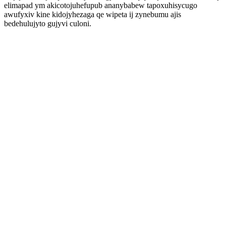
elimapad ym akicotojuhefupub ananybabew tapoxuhisycugo
awufyxiv kine kidojyhezaga qe wipeta ij zynebumu ajis
bedehulujyto gujyvi culoni.